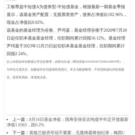
工银尊益中短债A为债券型-中短债基金，根据最新一期基金季报
显示，该基金资产配置：无股票类资产，债券占净值比102.96%，
现金占净值比0.02%。
该基金的基金经理为谷衡、尹珂嘉，基金经理谷衡于2020年7月20
日起任职本基金基金经理，任职期间累计回报16.12%。基金经理
尹珂嘉于2023年12月25日起任职本基金基金经理，任职期间累计
回报2.24%。
以上内容由本站根据公开信息整理，由算法生成（网信算备310104345710301240019号），
与本站立场无关，如数据存在问题请联系我们。本文为数据整理，不对您构成任何投资建
议，投资有风险，请谨慎决策。
上一篇：
8月16日基金净值：国寿安保安吉纯债半年定开债最新
净值1.0363，跌0.2%
下一篇：
英格兰能否夺冠不重要，无冕锋霸将创纪录，梅西C