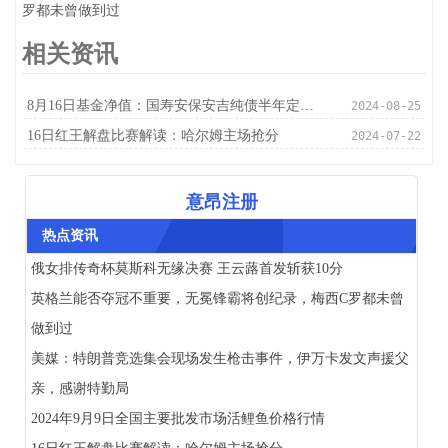
罗都未曾做到过
相关资讯
8月16日基金净值：国寿安保安吉纯债半年定开债最新净值1.0363，跌0.2%
2024-08-25
16日红王解盘比赛解读：哈尔姆主场抢分
2024-07-22
意昂注册
热点资讯
俄女排传奇杯莫斯科无缘决赛 王云蕗首发斩获10分
英格兰能否夺冠不重要，无冕锋霸将创纪录，梅西C罗都未曾
做到过
美媒：特朗普竞选集会现场发生枪击事件，伊万卡发文声援父
亲，感谢特勤局
2024年9月9日全国主要批发市场活鲤鱼价格行情